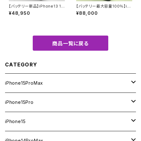
【バッテリー新品】iPhone13 12
【バッテリー最大容量100％】iP
8GB スターライト【SIMロック解
hone14Pro 256GB ディープ
¥48,950
¥88,000
除済み】
パープル【SIMロック解除済み】
商品一覧に戻る
CATEGORY
iPhone15ProMax
1TB
iPhone15Pro
新品
512GB
1TB
iPhone15
中古（整備済み）
新品
新品
256GB
512GB
512GB
iPhone14ProMax