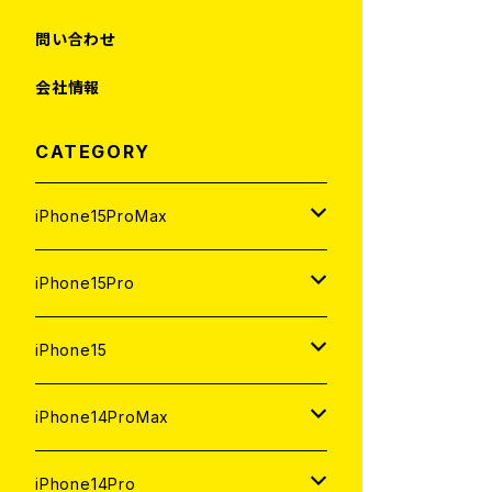
問い合わせ
会社情報
CATEGORY
iPhone15ProMax
1TB
iPhone15Pro
新品
512GB
1TB
iPhone15
中古（整備済み）
新品
新品
256GB
512GB
512GB
iPhone14ProMax
ジャンク
中古（整備済み）
中古（整備済み）
新品
新品
新品
256GB
256GB
1TB
iPhone14Pro