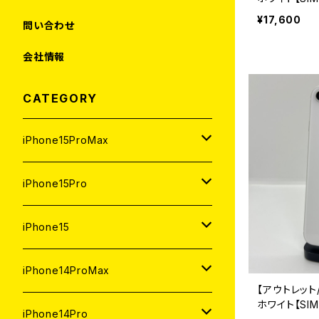
¥17,600
問い合わせ
会社情報
CATEGORY
iPhone15ProMax
1TB
iPhone15Pro
新品
512GB
1TB
iPhone15
中古（整備済み）
新品
新品
256GB
512GB
512GB
iPhone14ProMax
【アウトレット/
ホワイト【SI
ジャンク
中古（整備済み）
中古（整備済み）
新品
新品
新品
256GB
256GB
1TB
iPhone14Pro