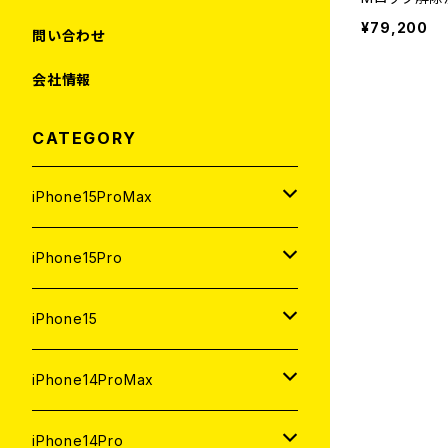
¥79,200
問い合わせ
会社情報
CATEGORY
iPhone15ProMax
1TB
iPhone15Pro
新品
512GB
1TB
iPhone15
中古（整備済み）
新品
新品
256GB
512GB
512GB
iPhone14ProMax
ジャンク
中古（整備済み）
中古（整備済み）
新品
新品
新品
256GB
256GB
1TB
iPhone14Pro