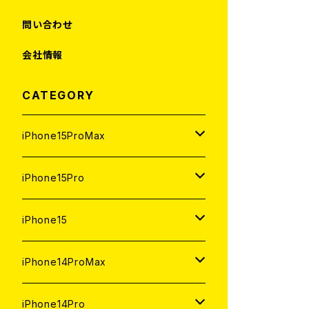
問い合わせ
会社情報
CATEGORY
iPhone15ProMax
1TB
iPhone15Pro
新品
512GB
1TB
iPhone15
中古（整備済み）
新品
新品
256GB
512GB
512GB
iPhone14ProMax
ジャンク
中古（整備済み）
中古（整備済み）
新品
新品
新品
256GB
256GB
1TB
iPhone14Pro