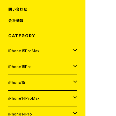
問い合わせ
会社情報
CATEGORY
iPhone15ProMax
1TB
iPhone15Pro
新品
512GB
1TB
iPhone15
中古（整備済み）
新品
新品
256GB
512GB
512GB
iPhone14ProMax
ジャンク
中古（整備済み）
中古（整備済み）
新品
新品
新品
256GB
256GB
1TB
iPhone14Pro