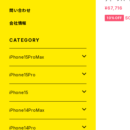
¥67,716
問い合わせ
S
10%OFF
会社情報
CATEGORY
iPhone15ProMax
1TB
iPhone15Pro
新品
512GB
1TB
iPhone15
中古（整備済み）
新品
新品
256GB
512GB
512GB
iPhone14ProMax
ジャンク
中古（整備済み）
中古（整備済み）
新品
新品
新品
256GB
256GB
1TB
iPhone14Pro