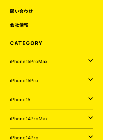
問い合わせ
会社情報
CATEGORY
iPhone15ProMax
1TB
iPhone15Pro
新品
512GB
1TB
iPhone15
中古（整備済み）
新品
新品
256GB
512GB
512GB
iPhone14ProMax
ジャンク
中古（整備済み）
中古（整備済み）
新品
新品
新品
256GB
256GB
1TB
iPhone14Pro